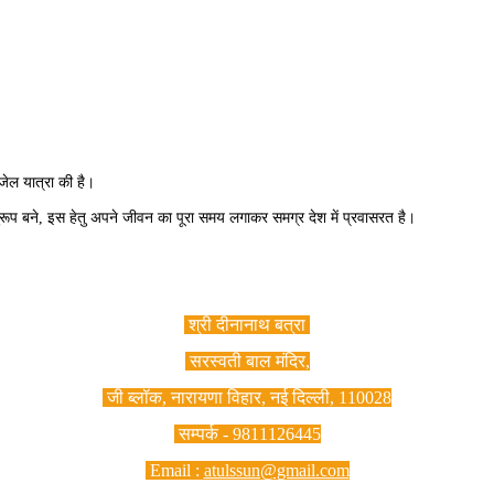
 जेल यात्रा की है।
े अनुरूप बने, इस हेतु अपने जीवन का पूरा समय लगाकर समग्र देश में प्रवासरत है।
श्री दीनानाथ बत्रा
सरस्वती बाल मंदिर,
जी ब्लॉक, नारायणा विहार, नई दिल्ली, 110028
सम्पर्क - 9811126445
Email :
atulssun@gmail.com