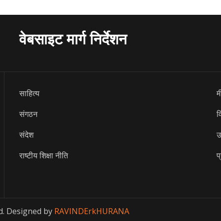
वेबसाइट मार्ग निर्देशन
साहित्य
म
संगठन
व
संदेश
उ
राष्टीय शिक्षा नीति
प
d. Designed by
RAVINDErkHURANA