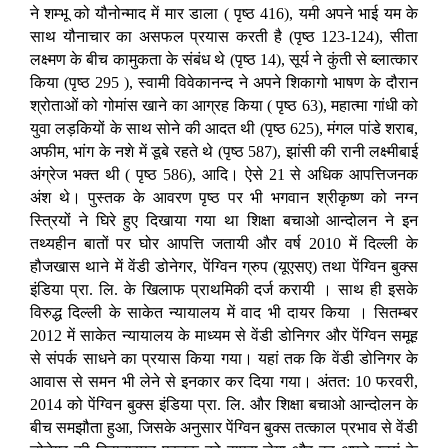
ने शम्भू को यौनोन्माद में मार डाला ( पृष्ठ 416), यमी अपने भाई यम के
साथ यौनाचार का असफल प्रयास करती है (पृष्ठ 123-124), सीता
लक्ष्मण के बीच कामुकता के संबंध थे (पृष्ठ 14), सूर्य ने कुंती से ब्लात्कार
किया (पृष्ठ 295 ), स्वामी विवेकानन्द ने अपने शिकागो भाषण के दौरान
श्रोताओं को गोमांस खाने का आग्रह किया ( पृष्ठ 63), महात्मा गांधी को
युवा लड़कियों के साथ सोने की आदत थी (पृष्ठ 625), मंगल पांडे शराब,
अफीम, भांग के नशे में डूबे रहते थे (पृष्ठ 587), झांसी की रानी लक्ष्मीबाई
अंग्रेज भक्त थी ( पृष्ठ 586), आदि। ऐसे 21 से अधिक आपत्तिजनक
अंश थे। पुस्तक के आवरण पृष्ठ पर भी भगवान श्रीकृष्ण को नग्न
स्त्रियों ने घिरे हुए दिखाया गया था शिक्षा बचाओ आन्दोलन ने इन
तथ्यहीन बातों पर घोर आपत्ति जतायी और वर्ष 2010 में दिल्ली के
हौजखास थाने में वेंडी डोनेगर, पेंग्विन ग्रुप (यूएसए) तथा पेंग्विन बुक्स
इंडिया प्रा. लि. के खिलाफ प्राथमिकी दर्ज करायी । साथ ही इसके
विरुद्ध दिल्ली के साकेत न्यायालय में वाद भी दायर किया । सितम्बर
2012 में साकेत न्यायालय के माध्यम से वेंडी डोनिगर और पेंग्विन समूह
से संपर्क साधने का प्रयास किया गया। यहां तक कि वेंडी डोनिगर के
आवास से समन भी लेने से इनकार कर दिया गया। अंतत: 10 फरवरी,
2014 को पेंग्विन बुक्स इंडिया प्रा. लि. और शिक्षा बचाओ आन्दोलन के
बीच समझौता हुआ, जिसके अनुसार पेंग्विन बुक्स तत्काल प्रभाव से वेंडी